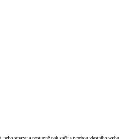
t, nebo smazat a postupně pak začít s tvorbou vlastního webu.