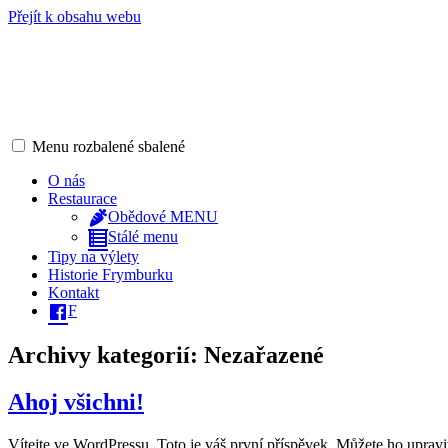
Přejít k obsahu webu
Menu
rozbalené
sbalené
Penzion Stará Škola – Frymburk
příjemné ubytování přímo u jezera Lipno
O nás
Restaurace
Obědové MENU
Stálé menu
Tipy na výlety
Historie Frymburku
Kontakt
F
Archivy kategorií:
Nezařazené
Ahoj všichni!
Vítejte ve WordPressu. Toto je váš první příspěvek. Můžete ho upravi