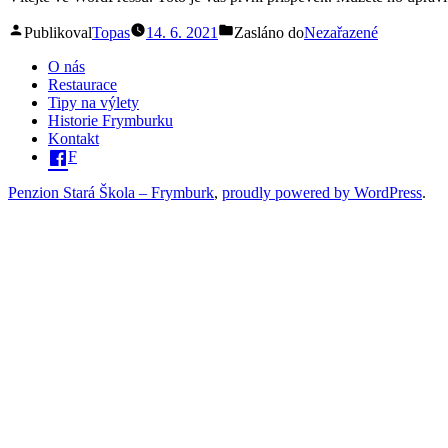
Publikoval
Topas
14. 6. 2021
Zasláno do
Nezařazené
O nás
Restaurace
Tipy na výlety
Historie Frymburku
Kontakt
F
Penzion Stará Škola – Frymburk
,
proudly powered by WordPress
.